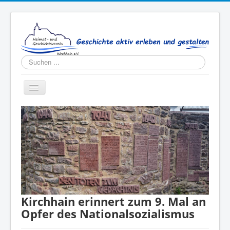
Suchen
...
Toggle
Navigation
Aktuelles
Verein
Publikationen
Kontakt
Kirchhain erinnert zum 9. Mal an
Opfer des Nationalsozialismus