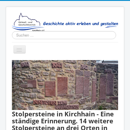
Suchen
...
Toggle
Navigation
Aktuelles
Verein
Publikationen
Kontakt
Stolpersteine in Kirchhain - Eine
ständige Erinnerung. 14 weitere
Stolpersteine an drei Orten in