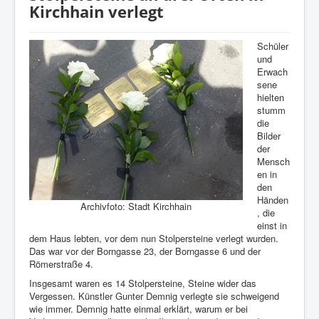
Kirchhain verlegt
Schüler
und
Erwach
sene
hielten
stumm
die
Bilder
der
Mensch
en in
den
Händen
Archivfoto: Stadt Kirchhain
, die
einst in
dem Haus lebten, vor dem nun Stolpersteine verlegt wurden.
Das war vor der Borngasse 23, der Borngasse 6 und der
Römerstraße 4.
Insgesamt waren es 14 Stolpersteine, Steine wider das
Vergessen. Künstler Gunter Demnig verlegte sie schweigend
wie immer. Demnig hatte einmal erklärt, warum er bei