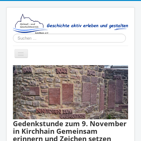
Suchen
...
Toggle
Navigation
Aktuelles
Verein
Publikationen
Kontakt
Gedenkstunde zum 9. November
in Kirchhain Gemeinsam
erinnern und Zeichen setzen